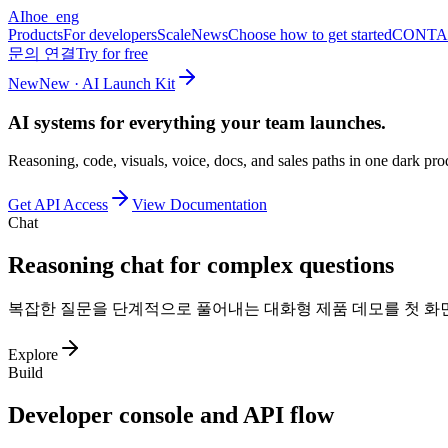
AI
hoe_eng
Products
For developers
Scale
News
Choose how to get started
CONTA
문의 연결
Try for free
New
New · AI Launch Kit
AI systems for everything your team launches.
Reasoning, code, visuals, voice, docs, and sales paths in one dark prod
Get API Access
View Documentation
Chat
Reasoning chat for complex questions
복잡한 질문을 단계적으로 풀어내는 대화형 제품 데모를 첫 화
Explore
Build
Developer console and API flow