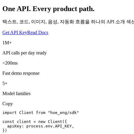
One API. Every product path.
텍스트, 코드, 이미지, 음성, 자동화 흐름을 하나의 API 소
Get API Key
Read Docs
1M+
API calls per day ready
<200ms
Fast demo response
5+
Model families
Copy
import Client from "hoe_eng/sdk"

const client = new Client({

  apiKey: process.env.API_KEY,

})
