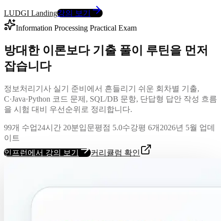
LUDGI Landing
강의 보기
Information Processing Practical Exam
방대한 이론보다 기출 풀이 루틴을 먼저
잡습니다
정보처리기사 실기 준비에서 흔들리기 쉬운 회차별 기출,
C·Java·Python 코드 문제, SQL/DB 문항, 단답형 답안 작성 흐름
을 시험 대비 우선순위로 정리합니다.
99개 수업
24시간 20분
입문
평점 5.0
수강평 6개
2026년 5월 업데
이트
인프런에서 강의 보기
커리큘럼 확인