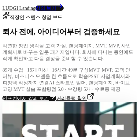
LUDGI Landing
강의 보기
직장인 스텔스 창업 보드
퇴사 전에, 아이디어부터 검증하세요
막연한 창업 생각을 고객 가설, 랜딩페이지, MVT, MVP, 사업
계획서로 바꾸는 입문 패키지입니다. 회사에 다니는 동안에도
작게 확인하고 다음 결정을 준비할 수 있습니다.
89개 수업 · 15개 미션 · 16시간 49분 구성
MVT, MVP, 고객 인
터뷰, 비즈니스 모델을 한 흐름으로 학습
PSST 사업계획서와
피칭덱 작성까지 연결
AI 스타트업 빌더, 랜딩페이지, 바이브
코딩 MVT 실습 포함
평점 5.0 · 수강평 5개 · 수료증 제공
인프런에서 강의 보기
커리큘럼 확인