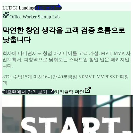
LUDGI Landing
강의 보기
Office Worker Startup Lab
막연한 창업 생각을 고객 검증 흐름으로
낮춥니다
회사에 다니면서도 창업 아이디어를 고객 가설, MVT, MVP, 사
업계획서, 피칭덱으로 낮춰보는 스타트업 창업 입문 패키지입
니다.
89개 수업
15개 미션
16시간 49분
평점 5.0
MVT·MVP
PSST·피칭
덱
인프런에서 강의 보기
커리큘럼 확인