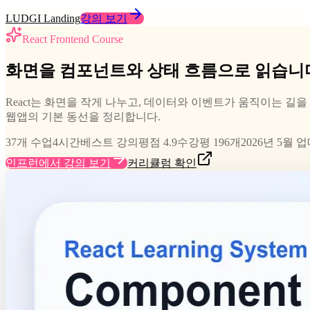
LUDGI Landing
강의 보기
React Frontend Course
화면을 컴포넌트와 상태 흐름으로 읽습니
React는 화면을 작게 나누고, 데이터와 이벤트가 움직이는 길을 설계하는 프
웹앱의 기본 동선을 정리합니다.
37개 수업
4시간
베스트 강의
평점 4.9
수강평 196개
2026년 5월 
인프런에서 강의 보기
커리큘럼 확인