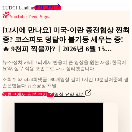
LUDGI Landing
영상 보기
YouTube Trend Signal
[12시에 만나요] 미국-이란 종전협상 찐최
종? 코스피도 덩달아 불기둥 세우는 중!
🔥 9천피 찍을까?ㅣ2026년 6월 15…
뉴스/정치 카테고리에서 반응이 큰 영상을 원본 재생, 한국어
요약, 실무 적용 포인트로 나눠 정리했습니다.
조회수 625,424회
댓글 580개
영상 길이 1시간 10분
김어준의 겸
손은힘들다 뉴스공장 채널
유튜브에서 원본 보기
영상 요약 읽기