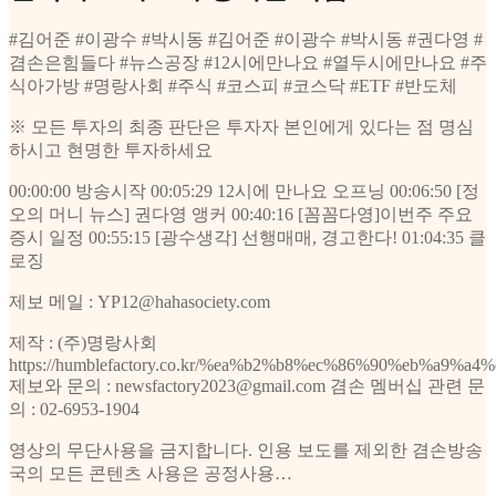
#김어준 #이광수 #박시동 #김어준 #이광수 #박시동 #권다영 #
겸손은힘들다 #뉴스공장 #12시에만나요 #열두시에만나요 #주
식아가방 #명랑사회 #주식 #코스피 #코스닥 #ETF #반도체
※ 모든 투자의 최종 판단은 투자자 본인에게 있다는 점 명심
하시고 현명한 투자하세요
00:00:00 방송시작 00:05:29 12시에 만나요 오프닝 00:06:50 [정
오의 머니 뉴스] 권다영 앵커 00:40:16 [꼼꼼다영]이번주 주요
증시 일정 00:55:15 [광수생각] 선행매매, 경고한다! 01:04:35 클
로징
제보 메일 : YP12@hahasociety.com
제작 : (주)명랑사회
https://humblefactory.co.kr/%ea%b2%b8%ec%86%90%eb%a9%a
제보와 문의 : newsfactory2023@gmail.com 겸손 멤버십 관련 문
의 : 02-6953-1904
영상의 무단사용을 금지합니다. 인용 보도를 제외한 겸손방송
국의 모든 콘텐츠 사용은 공정사용…