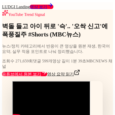
LUDGI Landing
영상 보기
YouTube Trend Signal
벽돌 들고 아이 뒤로 '슥'.. '오싹 신고'에
폭풍질주 #Shorts (MBC뉴스)
뉴스/정치 카테고리에서 반응이 큰 영상을 원본 재생, 한국어
요약, 실무 적용 포인트로 나눠 정리했습니다.
조회수 271,659회
댓글 599개
영상 길이 1분 39초
MBCNEWS 채
널
유튜브에서 원본 보기
영상 요약 읽기