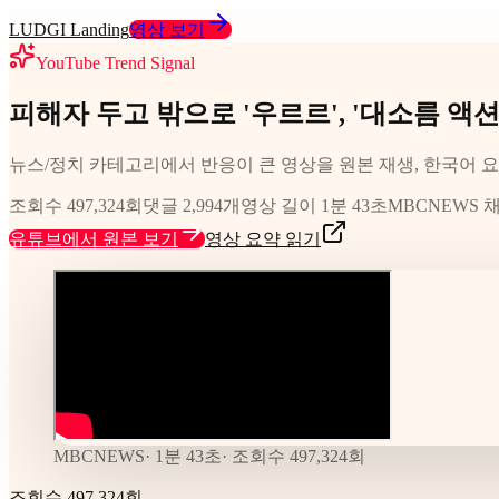
LUDGI Landing
영상 보기
YouTube Trend Signal
피해자 두고 밖으로 '우르르', '대소름 액션' 
뉴스/정치 카테고리에서 반응이 큰 영상을 원본 재생, 한국어 요
조회수 497,324회
댓글 2,994개
영상 길이 1분 43초
MBCNEWS 
유튜브에서 원본 보기
영상 요약 읽기
MBCNEWS
·
1분 43초
· 조회수
497,324
회
조회수 497,324회