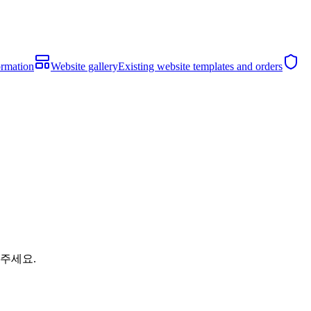
ormation
Website gallery
Existing website templates and orders
해주세요.