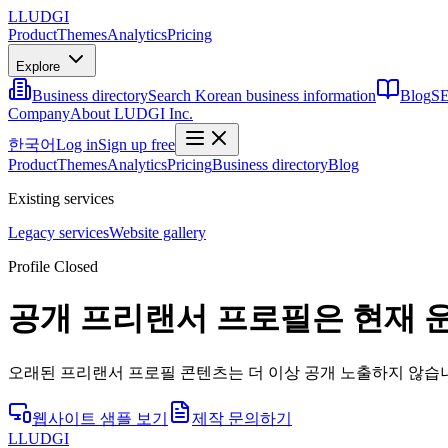
L
LUDGI
Product
Themes
Analytics
Pricing
Explore
Business directory
Search Korean business information
Blog
SE
Company
About LUDGI Inc.
한국어
Log in
Sign up free
Product
Themes
Analytics
Pricing
Business directory
Blog
Existing services
Legacy services
Website gallery
Profile Closed
공개 프리랜서 프로필은 현재 
오래된 프리랜서 프로필 콘텐츠는 더 이상 공개 노출하지 않습니
웹사이트 샘플 보기
제작 문의하기
L
LUDGI