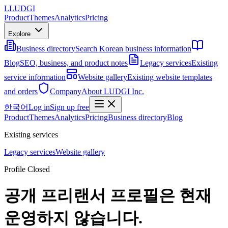
L
LUDGI
Product
Themes
Analytics
Pricing
Explore
Business directory
Search Korean business information
Blog
SEO, business, and product notes
Legacy services
Existing
service information
Website gallery
Existing website templates
and orders
Company
About LUDGI Inc.
한국어
Log in
Sign up free
Product
Themes
Analytics
Pricing
Business directory
Blog
Existing services
Legacy services
Website gallery
Profile Closed
공개 프리랜서 프로필은 현재
운영하지 않습니다.