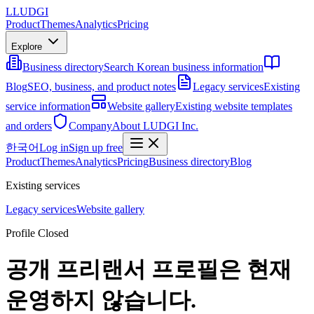
L
LUDGI
Product
Themes
Analytics
Pricing
Explore
Business directory
Search Korean business information
Blog
SEO, business, and product notes
Legacy services
Existing
service information
Website gallery
Existing website templates
and orders
Company
About LUDGI Inc.
한국어
Log in
Sign up free
Product
Themes
Analytics
Pricing
Business directory
Blog
Existing services
Legacy services
Website gallery
Profile Closed
공개 프리랜서 프로필은 현재
운영하지 않습니다.