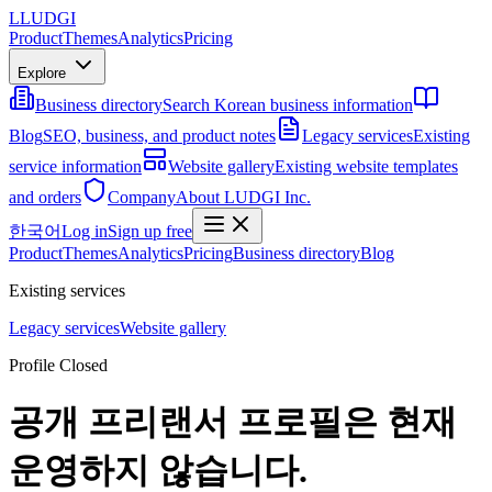
L
LUDGI
Product
Themes
Analytics
Pricing
Explore
Business directory
Search Korean business information
Blog
SEO, business, and product notes
Legacy services
Existing
service information
Website gallery
Existing website templates
and orders
Company
About LUDGI Inc.
한국어
Log in
Sign up free
Product
Themes
Analytics
Pricing
Business directory
Blog
Existing services
Legacy services
Website gallery
Profile Closed
공개 프리랜서 프로필은 현재
운영하지 않습니다.