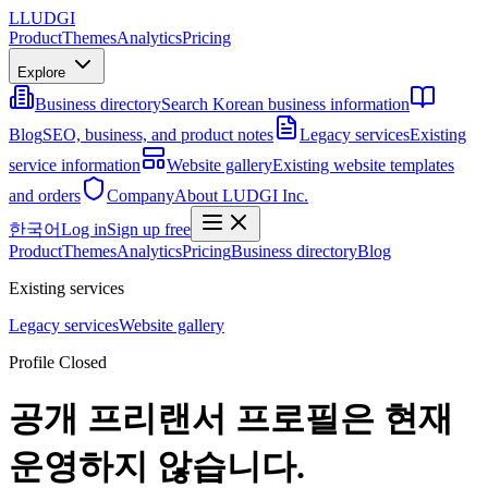
L
LUDGI
Product
Themes
Analytics
Pricing
Explore
Business directory
Search Korean business information
Blog
SEO, business, and product notes
Legacy services
Existing
service information
Website gallery
Existing website templates
and orders
Company
About LUDGI Inc.
한국어
Log in
Sign up free
Product
Themes
Analytics
Pricing
Business directory
Blog
Existing services
Legacy services
Website gallery
Profile Closed
공개 프리랜서 프로필은 현재
운영하지 않습니다.