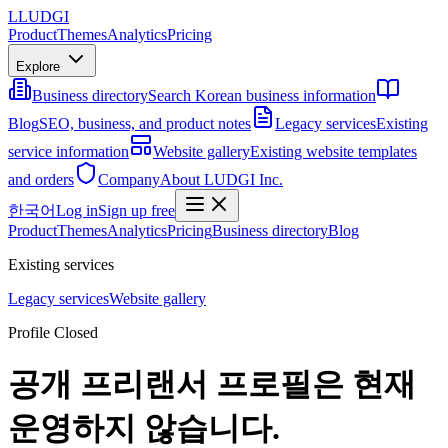
L
LUDGI
Product
Themes
Analytics
Pricing
Explore
Business directory
Search Korean business information
Blog
SEO, business, and product notes
Legacy services
Existing
service information
Website gallery
Existing website templates
and orders
Company
About LUDGI Inc.
한국어
Log in
Sign up free
Product
Themes
Analytics
Pricing
Business directory
Blog
Existing services
Legacy services
Website gallery
Profile Closed
공개 프리랜서 프로필은 현재
운영하지 않습니다.