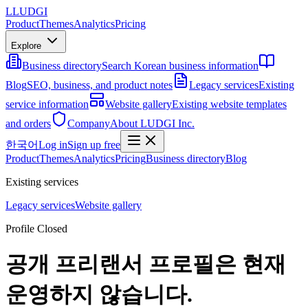
L
LUDGI
Product
Themes
Analytics
Pricing
Explore
Business directory
Search Korean business information
Blog
SEO, business, and product notes
Legacy services
Existing
service information
Website gallery
Existing website templates
and orders
Company
About LUDGI Inc.
한국어
Log in
Sign up free
Product
Themes
Analytics
Pricing
Business directory
Blog
Existing services
Legacy services
Website gallery
Profile Closed
공개 프리랜서 프로필은 현재
운영하지 않습니다.