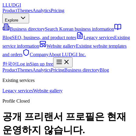
L
LUDGI
Product
Themes
Analytics
Pricing
Explore
Business directory
Search Korean business information
Blog
SEO, business, and product notes
Legacy services
Existing
service information
Website gallery
Existing website templates
and orders
Company
About LUDGI Inc.
한국어
Log in
Sign up free
Product
Themes
Analytics
Pricing
Business directory
Blog
Existing services
Legacy services
Website gallery
Profile Closed
공개 프리랜서 프로필은 현재
운영하지 않습니다.