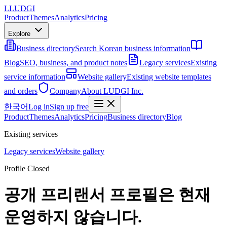
L
LUDGI
Product
Themes
Analytics
Pricing
Explore
Business directory
Search Korean business information
Blog
SEO, business, and product notes
Legacy services
Existing
service information
Website gallery
Existing website templates
and orders
Company
About LUDGI Inc.
한국어
Log in
Sign up free
Product
Themes
Analytics
Pricing
Business directory
Blog
Existing services
Legacy services
Website gallery
Profile Closed
공개 프리랜서 프로필은 현재
운영하지 않습니다.