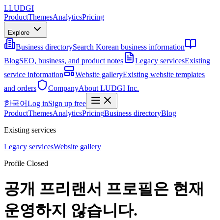
L
LUDGI
Product
Themes
Analytics
Pricing
Explore
Business directory
Search Korean business information
Blog
SEO, business, and product notes
Legacy services
Existing
service information
Website gallery
Existing website templates
and orders
Company
About LUDGI Inc.
한국어
Log in
Sign up free
Product
Themes
Analytics
Pricing
Business directory
Blog
Existing services
Legacy services
Website gallery
Profile Closed
공개 프리랜서 프로필은 현재
운영하지 않습니다.