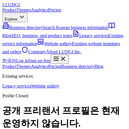
L
LUDGI
Product
Themes
Analytics
Pricing
Explore
Business directory
Search Korean business information
Blog
SEO, business, and product notes
Legacy services
Existing
service information
Website gallery
Existing website templates
and orders
Company
About LUDGI Inc.
한국어
Log in
Sign up free
Product
Themes
Analytics
Pricing
Business directory
Blog
Existing services
Legacy services
Website gallery
Profile Closed
공개 프리랜서 프로필은 현재
운영하지 않습니다.