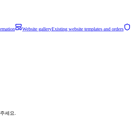
ormation
Website gallery
Existing website templates and orders
해주세요.