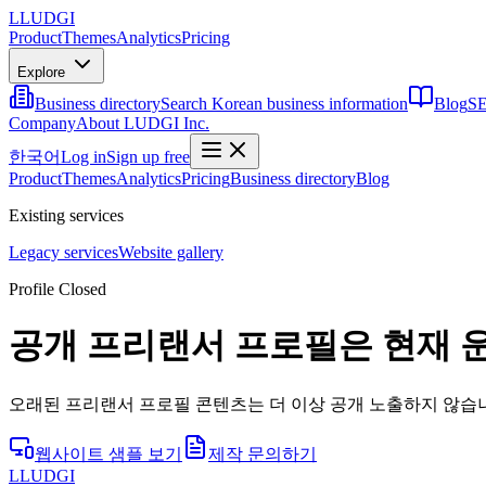
L
LUDGI
Product
Themes
Analytics
Pricing
Explore
Business directory
Search Korean business information
Blog
SE
Company
About LUDGI Inc.
한국어
Log in
Sign up free
Product
Themes
Analytics
Pricing
Business directory
Blog
Existing services
Legacy services
Website gallery
Profile Closed
공개 프리랜서 프로필은 현재 
오래된 프리랜서 프로필 콘텐츠는 더 이상 공개 노출하지 않습니
웹사이트 샘플 보기
제작 문의하기
L
LUDGI