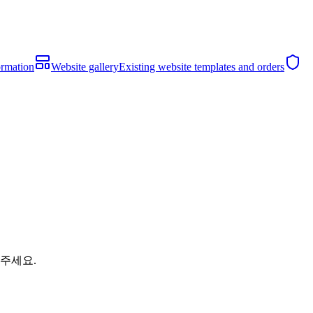
ormation
Website gallery
Existing website templates and orders
해주세요.