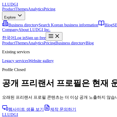
L
LUDGI
Product
Themes
Analytics
Pricing
Explore
Business directory
Search Korean business information
Blog
SE
Company
About LUDGI Inc.
한국어
Log in
Sign up free
Product
Themes
Analytics
Pricing
Business directory
Blog
Existing services
Legacy services
Website gallery
Profile Closed
공개 프리랜서 프로필은 현재 
오래된 프리랜서 프로필 콘텐츠는 더 이상 공개 노출하지 않습니
웹사이트 샘플 보기
제작 문의하기
L
LUDGI