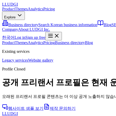
L
LUDGI
Product
Themes
Analytics
Pricing
Explore
Business directory
Search Korean business information
Blog
SE
Company
About LUDGI Inc.
한국어
Log in
Sign up free
Product
Themes
Analytics
Pricing
Business directory
Blog
Existing services
Legacy services
Website gallery
Profile Closed
공개 프리랜서 프로필은 현재 
오래된 프리랜서 프로필 콘텐츠는 더 이상 공개 노출하지 않습니
웹사이트 샘플 보기
제작 문의하기
L
LUDGI