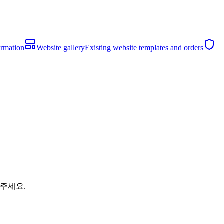
ormation
Website gallery
Existing website templates and orders
해주세요.