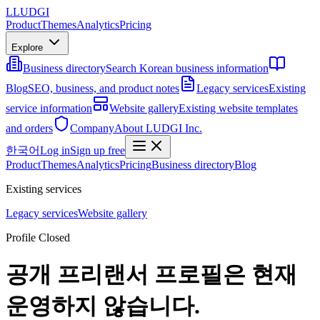
L
LUDGI
Product
Themes
Analytics
Pricing
Explore
Business directory
Search Korean business information
Blog
SEO, business, and product notes
Legacy services
Existing
service information
Website gallery
Existing website templates
and orders
Company
About LUDGI Inc.
한국어
Log in
Sign up free
Product
Themes
Analytics
Pricing
Business directory
Blog
Existing services
Legacy services
Website gallery
Profile Closed
공개 프리랜서 프로필은 현재
운영하지 않습니다.