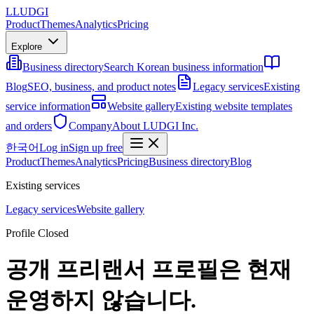
L
LUDGI
Product
Themes
Analytics
Pricing
Explore
Business directory
Search Korean business information
Blog
SEO, business, and product notes
Legacy services
Existing
service information
Website gallery
Existing website templates
and orders
Company
About LUDGI Inc.
한국어
Log in
Sign up free
Product
Themes
Analytics
Pricing
Business directory
Blog
Existing services
Legacy services
Website gallery
Profile Closed
공개 프리랜서 프로필은 현재
운영하지 않습니다.