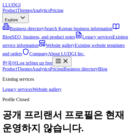
L
LUDGI
Product
Themes
Analytics
Pricing
Explore
Business directory
Search Korean business information
Blog
SEO, business, and product notes
Legacy services
Existing
service information
Website gallery
Existing website templates
and orders
Company
About LUDGI Inc.
한국어
Log in
Sign up free
Product
Themes
Analytics
Pricing
Business directory
Blog
Existing services
Legacy services
Website gallery
Profile Closed
공개 프리랜서 프로필은 현재
운영하지 않습니다.