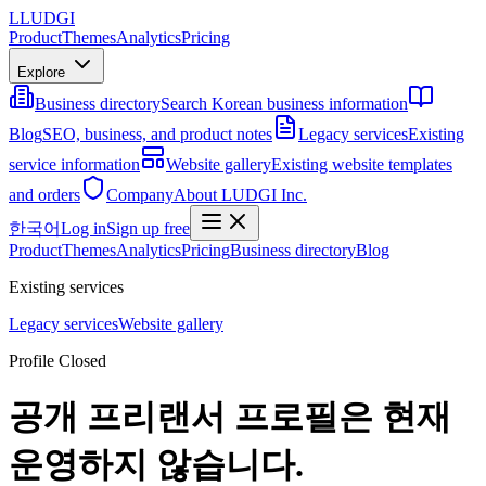
L
LUDGI
Product
Themes
Analytics
Pricing
Explore
Business directory
Search Korean business information
Blog
SEO, business, and product notes
Legacy services
Existing
service information
Website gallery
Existing website templates
and orders
Company
About LUDGI Inc.
한국어
Log in
Sign up free
Product
Themes
Analytics
Pricing
Business directory
Blog
Existing services
Legacy services
Website gallery
Profile Closed
공개 프리랜서 프로필은 현재
운영하지 않습니다.