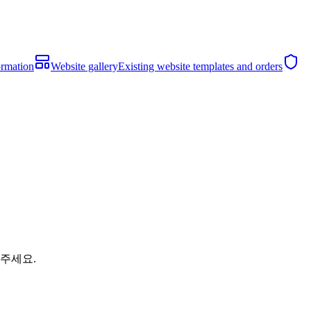
ormation
Website gallery
Existing website templates and orders
해주세요.