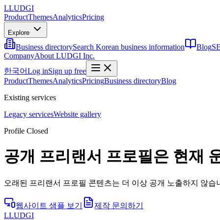
L
LUDGI
Product
Themes
Analytics
Pricing
Explore
Business directory
Search Korean business information
Blog
SE
Company
About LUDGI Inc.
한국어
Log in
Sign up free
Product
Themes
Analytics
Pricing
Business directory
Blog
Existing services
Legacy services
Website gallery
Profile Closed
공개 프리랜서 프로필은 현재 
오래된 프리랜서 프로필 콘텐츠는 더 이상 공개 노출하지 않습니
웹사이트 샘플 보기
제작 문의하기
L
LUDGI