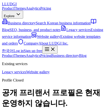
L
LUDGI
Product
Themes
Analytics
Pricing
Explore
Business directory
Search Korean business information
Blog
SEO, business, and product notes
Legacy services
Existing
service information
Website gallery
Existing website templates
and orders
Company
About LUDGI Inc.
한국어
Log in
Sign up free
Product
Themes
Analytics
Pricing
Business directory
Blog
Existing services
Legacy services
Website gallery
Profile Closed
공개 프리랜서 프로필은 현재
운영하지 않습니다.