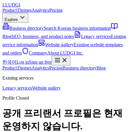
L
LUDGI
Product
Themes
Analytics
Pricing
Explore
Business directory
Search Korean business information
Blog
SEO, business, and product notes
Legacy services
Existing
service information
Website gallery
Existing website templates
and orders
Company
About LUDGI Inc.
한국어
Log in
Sign up free
Product
Themes
Analytics
Pricing
Business directory
Blog
Existing services
Legacy services
Website gallery
Profile Closed
공개 프리랜서 프로필은 현재
운영하지 않습니다.