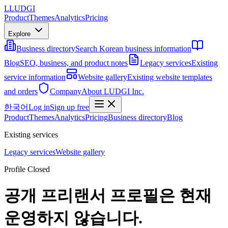
L
LUDGI
Product
Themes
Analytics
Pricing
Explore
Business directory
Search Korean business information
Blog
SEO, business, and product notes
Legacy services
Existing
service information
Website gallery
Existing website templates
and orders
Company
About LUDGI Inc.
한국어
Log in
Sign up free
Product
Themes
Analytics
Pricing
Business directory
Blog
Existing services
Legacy services
Website gallery
Profile Closed
공개 프리랜서 프로필은 현재
운영하지 않습니다.