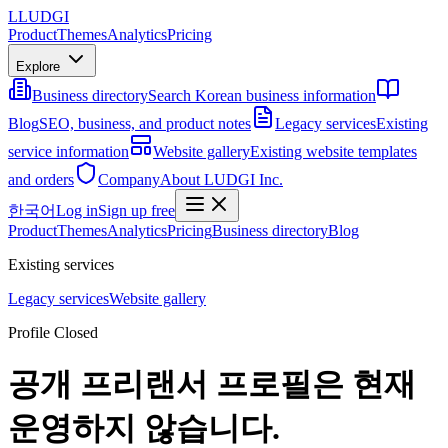
L
LUDGI
Product
Themes
Analytics
Pricing
Explore
Business directory
Search Korean business information
Blog
SEO, business, and product notes
Legacy services
Existing
service information
Website gallery
Existing website templates
and orders
Company
About LUDGI Inc.
한국어
Log in
Sign up free
Product
Themes
Analytics
Pricing
Business directory
Blog
Existing services
Legacy services
Website gallery
Profile Closed
공개 프리랜서 프로필은 현재
운영하지 않습니다.