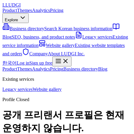
L
LUDGI
Product
Themes
Analytics
Pricing
Explore
Business directory
Search Korean business information
Blog
SEO, business, and product notes
Legacy services
Existing
service information
Website gallery
Existing website templates
and orders
Company
About LUDGI Inc.
한국어
Log in
Sign up free
Product
Themes
Analytics
Pricing
Business directory
Blog
Existing services
Legacy services
Website gallery
Profile Closed
공개 프리랜서 프로필은 현재
운영하지 않습니다.