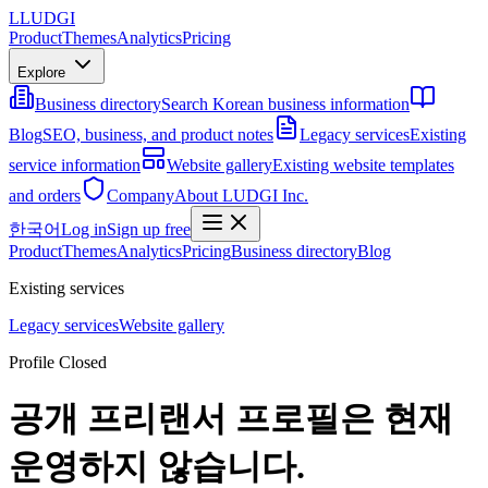
L
LUDGI
Product
Themes
Analytics
Pricing
Explore
Business directory
Search Korean business information
Blog
SEO, business, and product notes
Legacy services
Existing
service information
Website gallery
Existing website templates
and orders
Company
About LUDGI Inc.
한국어
Log in
Sign up free
Product
Themes
Analytics
Pricing
Business directory
Blog
Existing services
Legacy services
Website gallery
Profile Closed
공개 프리랜서 프로필은 현재
운영하지 않습니다.