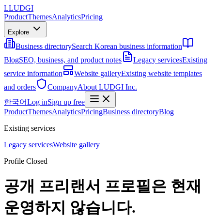
L
LUDGI
Product
Themes
Analytics
Pricing
Explore
Business directory
Search Korean business information
Blog
SEO, business, and product notes
Legacy services
Existing
service information
Website gallery
Existing website templates
and orders
Company
About LUDGI Inc.
한국어
Log in
Sign up free
Product
Themes
Analytics
Pricing
Business directory
Blog
Existing services
Legacy services
Website gallery
Profile Closed
공개 프리랜서 프로필은 현재
운영하지 않습니다.