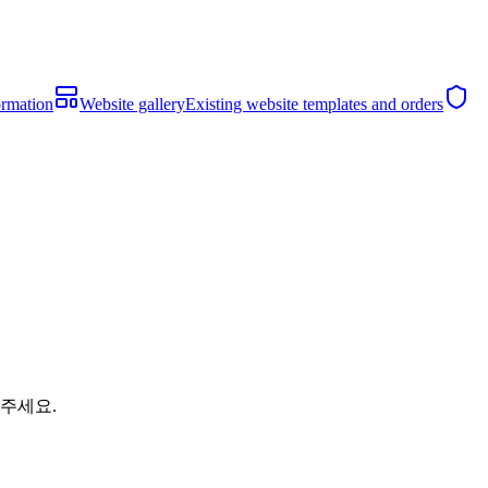
ormation
Website gallery
Existing website templates and orders
해주세요.