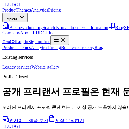
L
LUDGI
Product
Themes
Analytics
Pricing
Explore
Business directory
Search Korean business information
Blog
SE
Company
About LUDGI Inc.
한국어
Log in
Sign up free
Product
Themes
Analytics
Pricing
Business directory
Blog
Existing services
Legacy services
Website gallery
Profile Closed
공개 프리랜서 프로필은 현재 
오래된 프리랜서 프로필 콘텐츠는 더 이상 공개 노출하지 않습니
웹사이트 샘플 보기
제작 문의하기
L
LUDGI