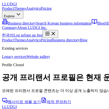
L
LUDGI
Product
Themes
Analytics
Pricing
Explore
Business directory
Search Korean business information
Blog
SE
Company
About LUDGI Inc.
한국어
Log in
Sign up free
Product
Themes
Analytics
Pricing
Business directory
Blog
Existing services
Legacy services
Website gallery
Profile Closed
공개 프리랜서 프로필은 현재 
오래된 프리랜서 프로필 콘텐츠는 더 이상 공개 노출하지 않습니
웹사이트 샘플 보기
제작 문의하기
L
LUDGI