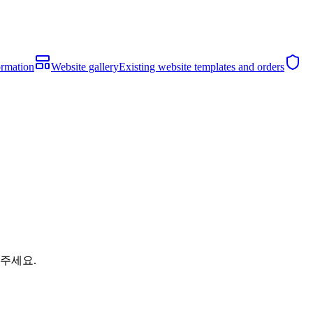
ormation
Website gallery
Existing website templates and orders
해주세요.