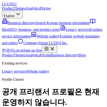
L
LUDGI
Product
Themes
Analytics
Pricing
Explore
Business directory
Search Korean business information
Blog
SEO, business, and product notes
Legacy services
Existing
service information
Website gallery
Existing website templates
and orders
Company
About LUDGI Inc.
한국어
Log in
Sign up free
Product
Themes
Analytics
Pricing
Business directory
Blog
Existing services
Legacy services
Website gallery
Profile Closed
공개 프리랜서 프로필은 현재
운영하지 않습니다.