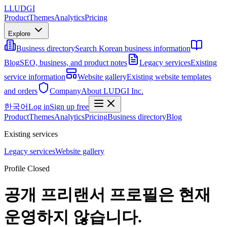
L
LUDGI
Product
Themes
Analytics
Pricing
Explore
Business directory
Search Korean business information
Blog
SEO, business, and product notes
Legacy services
Existing
service information
Website gallery
Existing website templates
and orders
Company
About LUDGI Inc.
한국어
Log in
Sign up free
Product
Themes
Analytics
Pricing
Business directory
Blog
Existing services
Legacy services
Website gallery
Profile Closed
공개 프리랜서 프로필은 현재
운영하지 않습니다.