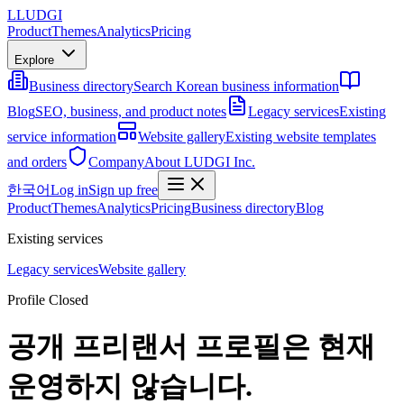
L
LUDGI
Product
Themes
Analytics
Pricing
Explore
Business directory
Search Korean business information
Blog
SEO, business, and product notes
Legacy services
Existing
service information
Website gallery
Existing website templates
and orders
Company
About LUDGI Inc.
한국어
Log in
Sign up free
Product
Themes
Analytics
Pricing
Business directory
Blog
Existing services
Legacy services
Website gallery
Profile Closed
공개 프리랜서 프로필은 현재
운영하지 않습니다.