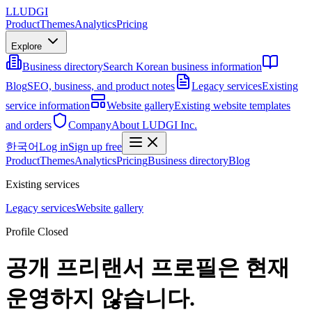
L
LUDGI
Product
Themes
Analytics
Pricing
Explore
Business directory
Search Korean business information
Blog
SEO, business, and product notes
Legacy services
Existing
service information
Website gallery
Existing website templates
and orders
Company
About LUDGI Inc.
한국어
Log in
Sign up free
Product
Themes
Analytics
Pricing
Business directory
Blog
Existing services
Legacy services
Website gallery
Profile Closed
공개 프리랜서 프로필은 현재
운영하지 않습니다.