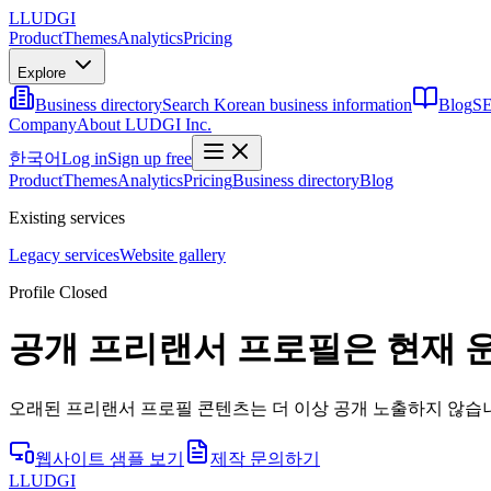
L
LUDGI
Product
Themes
Analytics
Pricing
Explore
Business directory
Search Korean business information
Blog
SE
Company
About LUDGI Inc.
한국어
Log in
Sign up free
Product
Themes
Analytics
Pricing
Business directory
Blog
Existing services
Legacy services
Website gallery
Profile Closed
공개 프리랜서 프로필은 현재 
오래된 프리랜서 프로필 콘텐츠는 더 이상 공개 노출하지 않습니
웹사이트 샘플 보기
제작 문의하기
L
LUDGI