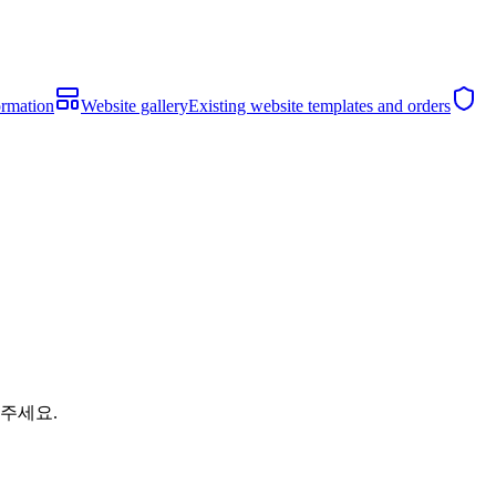
ormation
Website gallery
Existing website templates and orders
해주세요.