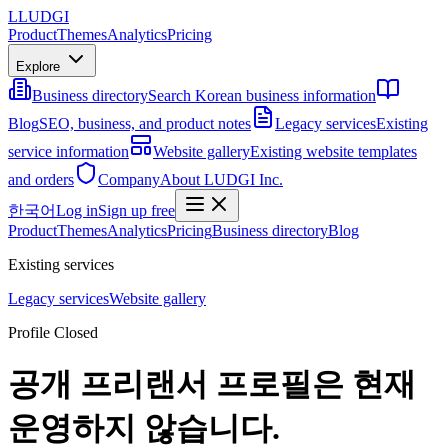
L
LUDGI
Product
Themes
Analytics
Pricing
Explore
Business directory
Search Korean business information
Blog
SEO, business, and product notes
Legacy services
Existing
service information
Website gallery
Existing website templates
and orders
Company
About LUDGI Inc.
한국어
Log in
Sign up free
Product
Themes
Analytics
Pricing
Business directory
Blog
Existing services
Legacy services
Website gallery
Profile Closed
공개 프리랜서 프로필은 현재
운영하지 않습니다.