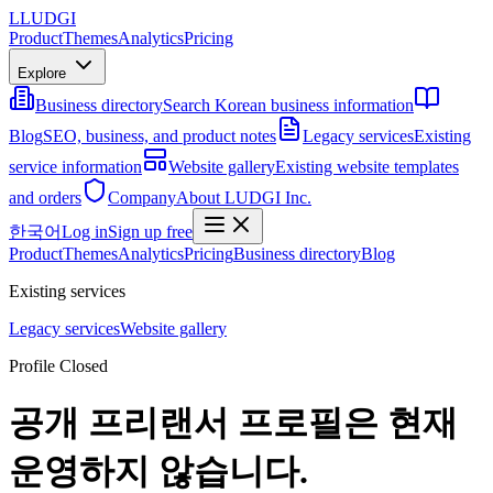
L
LUDGI
Product
Themes
Analytics
Pricing
Explore
Business directory
Search Korean business information
Blog
SEO, business, and product notes
Legacy services
Existing
service information
Website gallery
Existing website templates
and orders
Company
About LUDGI Inc.
한국어
Log in
Sign up free
Product
Themes
Analytics
Pricing
Business directory
Blog
Existing services
Legacy services
Website gallery
Profile Closed
공개 프리랜서 프로필은 현재
운영하지 않습니다.