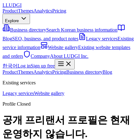
L
LUDGI
Product
Themes
Analytics
Pricing
Explore
Business directory
Search Korean business information
Blog
SEO, business, and product notes
Legacy services
Existing
service information
Website gallery
Existing website templates
and orders
Company
About LUDGI Inc.
한국어
Log in
Sign up free
Product
Themes
Analytics
Pricing
Business directory
Blog
Existing services
Legacy services
Website gallery
Profile Closed
공개 프리랜서 프로필은 현재
운영하지 않습니다.