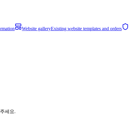
ormation
Website gallery
Existing website templates and orders
해주세요.