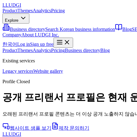
L
LUDGI
Product
Themes
Analytics
Pricing
Explore
Business directory
Search Korean business information
Blog
SE
Company
About LUDGI Inc.
한국어
Log in
Sign up free
Product
Themes
Analytics
Pricing
Business directory
Blog
Existing services
Legacy services
Website gallery
Profile Closed
공개 프리랜서 프로필은 현재 
오래된 프리랜서 프로필 콘텐츠는 더 이상 공개 노출하지 않습니
웹사이트 샘플 보기
제작 문의하기
L
LUDGI