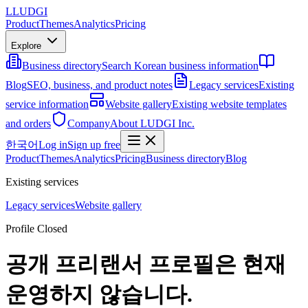
L
LUDGI
Product
Themes
Analytics
Pricing
Explore
Business directory
Search Korean business information
Blog
SEO, business, and product notes
Legacy services
Existing
service information
Website gallery
Existing website templates
and orders
Company
About LUDGI Inc.
한국어
Log in
Sign up free
Product
Themes
Analytics
Pricing
Business directory
Blog
Existing services
Legacy services
Website gallery
Profile Closed
공개 프리랜서 프로필은 현재
운영하지 않습니다.