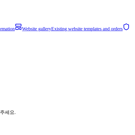
ormation
Website gallery
Existing website templates and orders
해주세요.