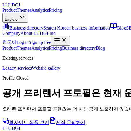
L
LUDGI
Product
Themes
Analytics
Pricing
Explore
Business directory
Search Korean business information
Blog
SE
Company
About LUDGI Inc.
한국어
Log in
Sign up free
Product
Themes
Analytics
Pricing
Business directory
Blog
Existing services
Legacy services
Website gallery
Profile Closed
공개 프리랜서 프로필은 현재 
오래된 프리랜서 프로필 콘텐츠는 더 이상 공개 노출하지 않습니
웹사이트 샘플 보기
제작 문의하기
L
LUDGI