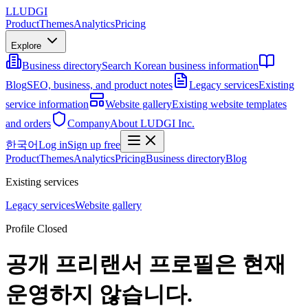
L
LUDGI
Product
Themes
Analytics
Pricing
Explore
Business directory
Search Korean business information
Blog
SEO, business, and product notes
Legacy services
Existing
service information
Website gallery
Existing website templates
and orders
Company
About LUDGI Inc.
한국어
Log in
Sign up free
Product
Themes
Analytics
Pricing
Business directory
Blog
Existing services
Legacy services
Website gallery
Profile Closed
공개 프리랜서 프로필은 현재
운영하지 않습니다.