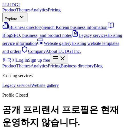
L
LUDGI
Product
Themes
Analytics
Pricing
Explore
Business directory
Search Korean business information
Blog
SEO, business, and product notes
Legacy services
Existing
service information
Website gallery
Existing website templates
and orders
Company
About LUDGI Inc.
한국어
Log in
Sign up free
Product
Themes
Analytics
Pricing
Business directory
Blog
Existing services
Legacy services
Website gallery
Profile Closed
공개 프리랜서 프로필은 현재
운영하지 않습니다.