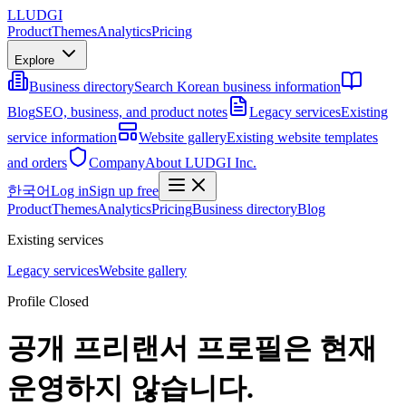
L
LUDGI
Product
Themes
Analytics
Pricing
Explore
Business directory
Search Korean business information
Blog
SEO, business, and product notes
Legacy services
Existing
service information
Website gallery
Existing website templates
and orders
Company
About LUDGI Inc.
한국어
Log in
Sign up free
Product
Themes
Analytics
Pricing
Business directory
Blog
Existing services
Legacy services
Website gallery
Profile Closed
공개 프리랜서 프로필은 현재
운영하지 않습니다.